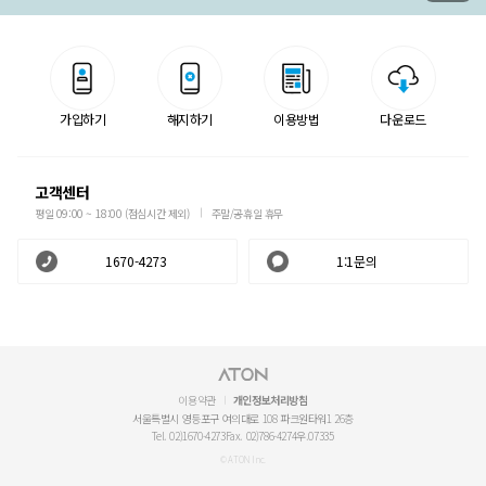
가입하기
해지하기
이용방법
다운로드
고객센터
평일 09:00 ~ 18:00 (점심시간 제외)
주말/공휴일 휴무
1670-4273
1:1문의
이용약관
개인정보처리방침
서울특별시 영등포구 여의대로 108 파크원타워1 26층
Tel. 02)1670-4273
Fax. 02)786-4274
우.07335
© ATON Inc.