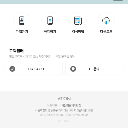
가입하기
해지하기
이용방법
다운로드
고객센터
평일 09:00 ~ 18:00 (점심시간 제외)
주말/공휴일 휴무
1670-4273
1:1문의
이용약관
개인정보처리방침
서울특별시 영등포구 여의대로 108 파크원타워1 26층
Tel. 02)1670-4273
Fax. 02)786-4274
우.07335
© ATON Inc.