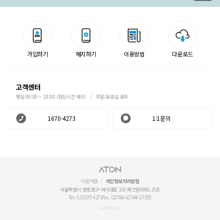
가입하기
해지하기
이용방법
다운로드
고객센터
평일 09:00 ~ 18:00 (점심시간 제외)
주말/공휴일 휴무
1670-4273
1:1문의
이용약관
개인정보처리방침
서울특별시 영등포구 여의대로 108 파크원타워1 26층
Tel. 02)1670-4273
Fax. 02)786-4274
우.07335
© ATON Inc.