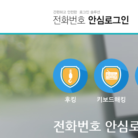
후킹
키보드해킹
전화번호 안심