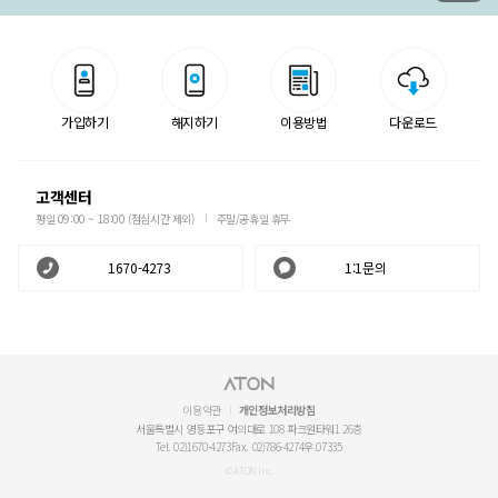
가입하기
해지하기
이용방법
다운로드
고객센터
평일 09:00 ~ 18:00 (점심시간 제외)
주말/공휴일 휴무
1670-4273
1:1문의
이용약관
개인정보처리방침
서울특별시 영등포구 여의대로 108 파크원타워1 26층
Tel. 02)1670-4273
Fax. 02)786-4274
우.07335
© ATON Inc.