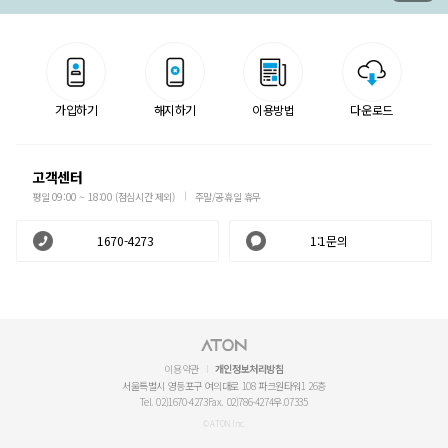
가입하기
해지하기
이용방법
다운로드
고객센터
평일 09:00 ~ 18:00 (점심시간 제외)
주말/공휴일 휴무
1670-4273
1:1문의
이용약관
개인정보처리방침
서울특별시 영등포구 여의대로 108 파크원타워1 26층
Tel. 02)1670-4273
Fax. 02)786-4274
우.07335
© ATON Inc.