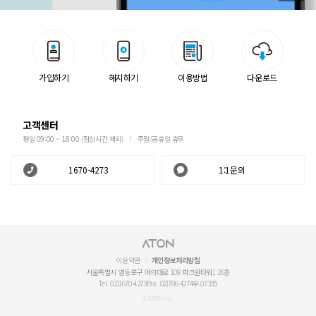
가입하기
해지하기
이용방법
다운로드
고객센터
평일 09:00 ~ 18:00 (점심시간 제외)
주말/공휴일 휴무
1670-4273
1:1문의
이용약관
개인정보처리방침
서울특별시 영등포구 여의대로 108 파크원타워1 26층
Tel. 02)1670-4273
Fax. 02)786-4274
우.07335
© ATON Inc.