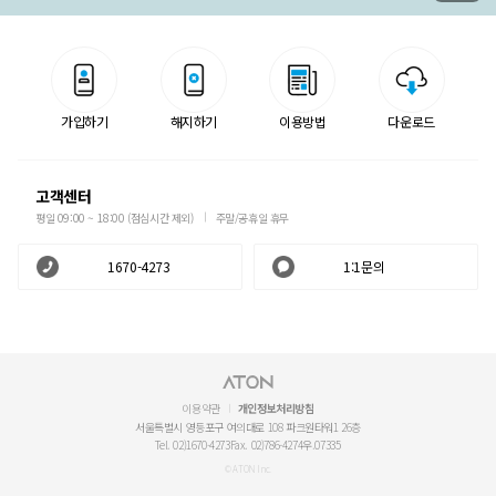
가입하기
해지하기
이용방법
다운로드
고객센터
평일 09:00 ~ 18:00 (점심시간 제외)
주말/공휴일 휴무
1670-4273
1:1문의
이용약관
개인정보처리방침
서울특별시 영등포구 여의대로 108 파크원타워1 26층
Tel. 02)1670-4273
Fax. 02)786-4274
우.07335
© ATON Inc.