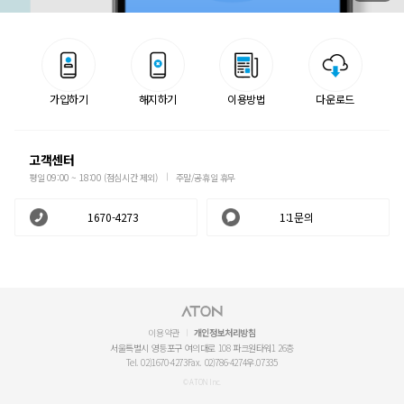
가입하기
해지하기
이용방법
다운로드
고객센터
평일 09:00 ~ 18:00 (점심시간 제외)
주말/공휴일 휴무
1670-4273
1:1문의
이용약관
개인정보처리방침
서울특별시 영등포구 여의대로 108 파크원타워1 26층
Tel. 02)1670-4273
Fax. 02)786-4274
우.07335
© ATON Inc.