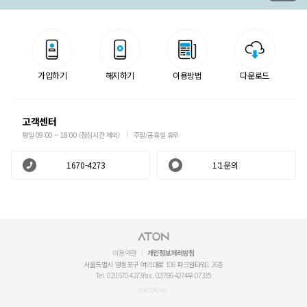
가입하기
해지하기
이용방법
다운로드
고객센터
평일 09:00 ~ 18:00 (점심시간 제외)
주말/공휴일 휴무
1670-4273
1:1문의
이용약관
개인정보처리방침
서울특별시 영등포구 여의대로 108 파크원타워1 26층
Tel. 02)1670-4273
Fax. 02)786-4274
우.07335
© ATON Inc.