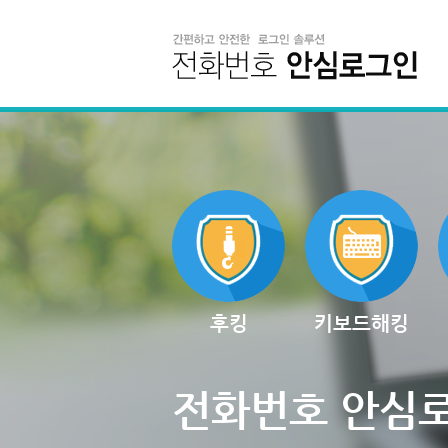
후킹
키보드해킹
전화번호 안심