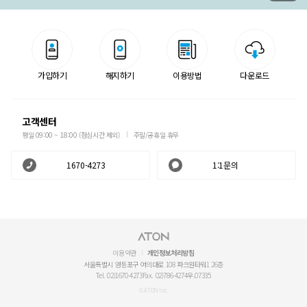
가입하기
해지하기
이용방법
다운로드
고객센터
평일 09:00 ~ 18:00 (점심시간 제외)
주말/공휴일 휴무
1670-4273
1:1문의
이용약관
개인정보처리방침
서울특별시 영등포구 여의대로 108 파크원타워1 26층
Tel. 02)1670-4273
Fax. 02)786-4274
우.07335
© ATON Inc.