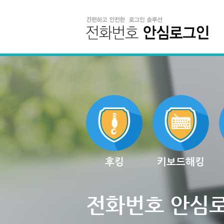
후킹
키보드해킹
전화번호 안심