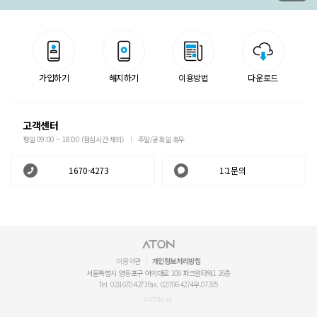
가입하기
해지하기
이용방법
다운로드
고객센터
평일 09:00 ~ 18:00 (점심시간 제외)
주말/공휴일 휴무
1670-4273
1:1문의
이용약관
개인정보처리방침
서울특별시 영등포구 여의대로 108 파크원타워1 26층
Tel. 02)1670-4273
Fax. 02)786-4274
우.07335
© ATON Inc.