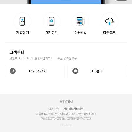
가입하기
해지하기
이용방법
다운로드
고객센터
평일 09:00 ~ 18:00 (점심시간 제외)
주말/공휴일 휴무
1670-4273
1:1문의
이용약관
개인정보처리방침
서울특별시 영등포구 여의대로 108 파크원타워1 26층
Tel. 02)1670-4273
Fax. 02)786-4274
우.07335
© ATON Inc.