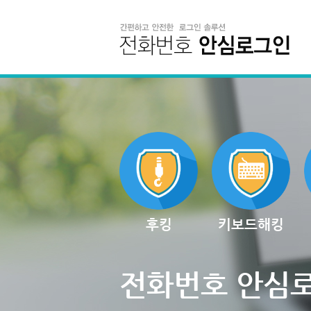
후킹
키보드해킹
전화번호 안심