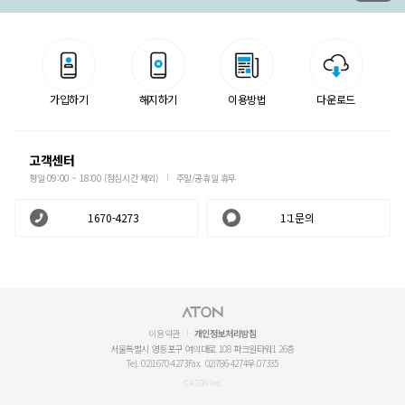
가입하기
해지하기
이용방법
다운로드
고객센터
평일 09:00 ~ 18:00 (점심시간 제외)
주말/공휴일 휴무
1670-4273
1:1문의
이용약관
개인정보처리방침
서울특별시 영등포구 여의대로 108 파크원타워1 26층
Tel. 02)1670-4273
Fax. 02)786-4274
우.07335
© ATON Inc.