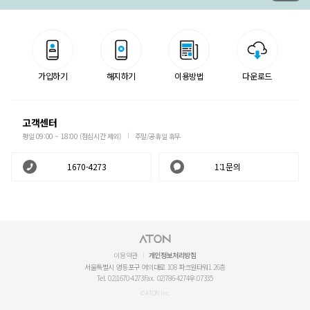
가입하기
해지하기
이용방법
다운로드
고객센터
평일 09:00 ~ 18:00 (점심시간 제외)
주말/공휴일 휴무
1670-4273
1:1문의
이용약관
개인정보처리방침
서울특별시 영등포구 여의대로 108 파크원타워1 26층
Tel. 02)1670-4273
Fax. 02)786-4274
우.07335
© ATON Inc.