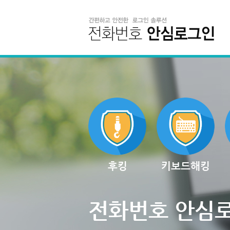
후킹
키보드해킹
전화번호 안심