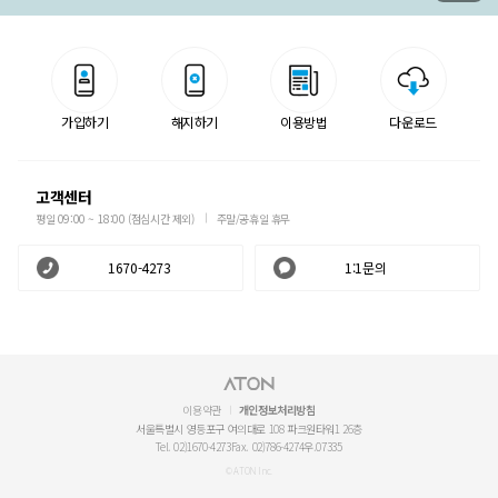
가입하기
해지하기
이용방법
다운로드
고객센터
평일 09:00 ~ 18:00 (점심시간 제외)
주말/공휴일 휴무
1670-4273
1:1문의
이용약관
개인정보처리방침
서울특별시 영등포구 여의대로 108 파크원타워1 26층
Tel. 02)1670-4273
Fax. 02)786-4274
우.07335
© ATON Inc.