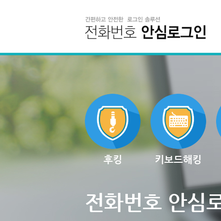
후킹
키보드해킹
전화번호 안심