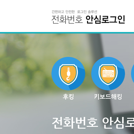
후킹
키보드해킹
전화번호 안심