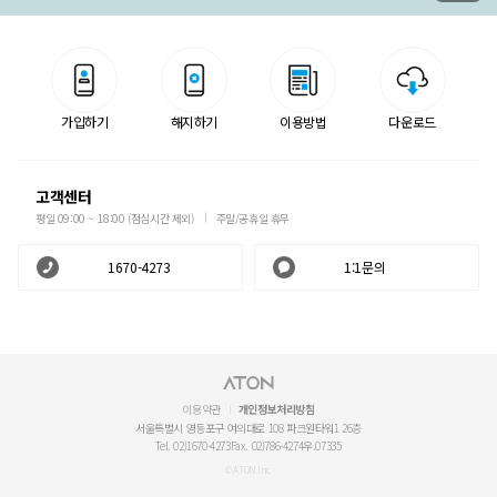
가입하기
해지하기
이용방법
다운로드
고객센터
평일 09:00 ~ 18:00 (점심시간 제외)
주말/공휴일 휴무
1670-4273
1:1문의
이용약관
개인정보처리방침
서울특별시 영등포구 여의대로 108 파크원타워1 26층
Tel. 02)1670-4273
Fax. 02)786-4274
우.07335
© ATON Inc.