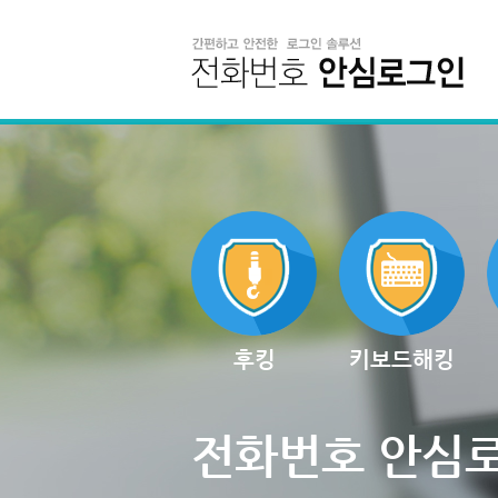
후킹
키보드해킹
전화번호 안심