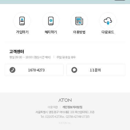
가입하기
해지하기
이용방법
다운로드
고객센터
평일 09:00 ~ 18:00 (점심시간 제외)
주말/공휴일 휴무
1670-4273
1:1문의
이용약관
개인정보처리방침
서울특별시 영등포구 여의대로 108 파크원타워1 26층
Tel. 02)1670-4273
Fax. 02)786-4274
우.07335
© ATON Inc.