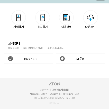
가입하기
해지하기
이용방법
다운로드
고객센터
평일 09:00 ~ 18:00 (점심시간 제외)
주말/공휴일 휴무
1670-4273
1:1문의
이용약관
개인정보처리방침
서울특별시 영등포구 여의대로 108 파크원타워1 26층
Tel. 02)1670-4273
Fax. 02)786-4274
우.07335
© ATON Inc.