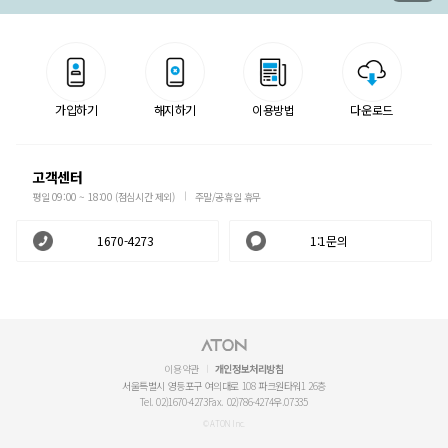
가입하기
해지하기
이용방법
다운로드
고객센터
평일 09:00 ~ 18:00 (점심시간 제외)
주말/공휴일 휴무
1670-4273
1:1문의
이용약관
개인정보처리방침
서울특별시 영등포구 여의대로 108 파크원타워1 26층
Tel. 02)1670-4273
Fax. 02)786-4274
우.07335
© ATON Inc.