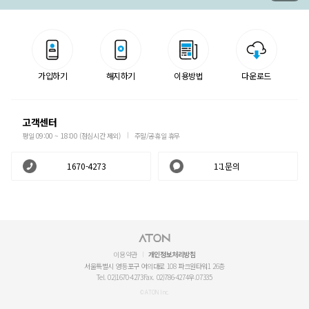
가입하기
해지하기
이용방법
다운로드
고객센터
평일 09:00 ~ 18:00 (점심시간 제외)
주말/공휴일 휴무
1670-4273
1:1문의
이용약관
개인정보처리방침
서울특별시 영등포구 여의대로 108 파크원타워1 26층
Tel. 02)1670-4273
Fax. 02)786-4274
우.07335
© ATON Inc.