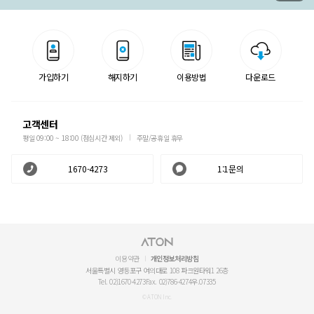
가입하기
해지하기
이용방법
다운로드
고객센터
평일 09:00 ~ 18:00 (점심시간 제외)
주말/공휴일 휴무
1670-4273
1:1문의
이용약관
개인정보처리방침
서울특별시 영등포구 여의대로 108 파크원타워1 26층
Tel. 02)1670-4273
Fax. 02)786-4274
우.07335
© ATON Inc.