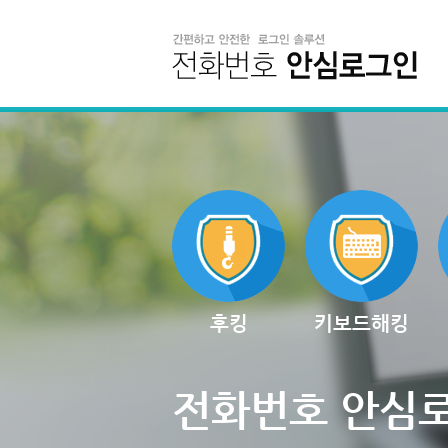
후킹
키보드해킹
전화번호 안심