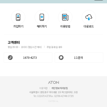
가입하기
해지하기
이용방법
다운로드
고객센터
평일 09:00 ~ 18:00 (점심시간 제외)
주말/공휴일 휴무
1670-4273
1:1문의
이용약관
개인정보처리방침
서울특별시 영등포구 여의대로 108 파크원타워1 26층
Tel. 02)1670-4273
Fax. 02)786-4274
우.07335
© ATON Inc.