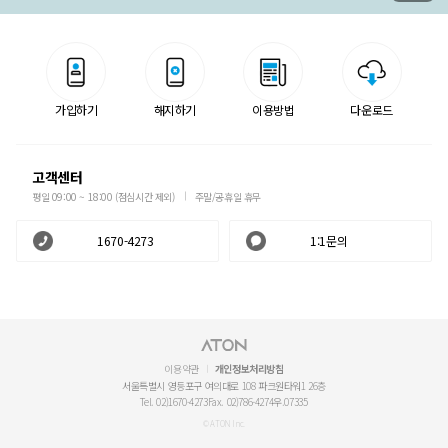
가입하기
해지하기
이용방법
다운로드
고객센터
평일 09:00 ~ 18:00 (점심시간 제외)
주말/공휴일 휴무
1670-4273
1:1문의
이용약관
개인정보처리방침
서울특별시 영등포구 여의대로 108 파크원타워1 26층
Tel. 02)1670-4273
Fax. 02)786-4274
우.07335
© ATON Inc.