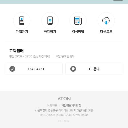
가입하기
해지하기
이용방법
다운로드
고객센터
평일 09:00 ~ 18:00 (점심시간 제외)
주말/공휴일 휴무
1670-4273
1:1문의
이용약관
개인정보처리방침
서울특별시 영등포구 여의대로 108 파크원타워1 26층
Tel. 02)1670-4273
Fax. 02)786-4274
우.07335
© ATON Inc.