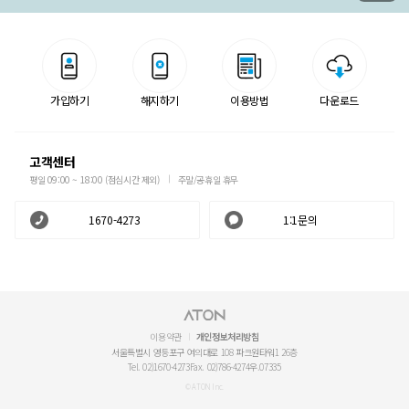
가입하기
해지하기
이용방법
다운로드
고객센터
평일 09:00 ~ 18:00 (점심시간 제외)
주말/공휴일 휴무
1670-4273
1:1문의
이용약관
개인정보처리방침
서울특별시 영등포구 여의대로 108 파크원타워1 26층
Tel. 02)1670-4273
Fax. 02)786-4274
우.07335
© ATON Inc.