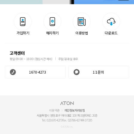
가입하기
해지하기
이용방법
다운로드
고객센터
평일 09:00 ~ 18:00 (점심시간 제외)
주말/공휴일 휴무
1670-4273
1:1문의
이용약관
개인정보처리방침
서울특별시 영등포구 여의대로 108 파크원타워1 26층
Tel. 02)1670-4273
Fax. 02)786-4274
우.07335
© ATON Inc.