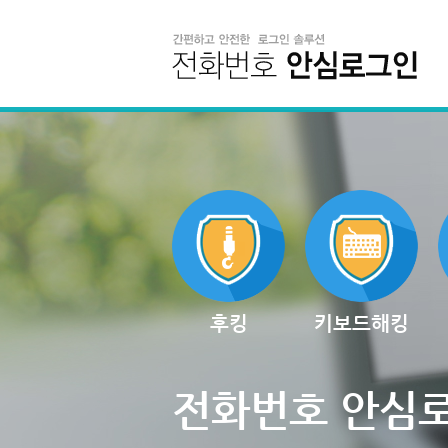
후킹
키보드해킹
전화번호 안심