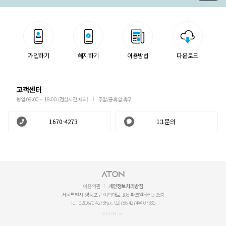
가입하기
해지하기
이용방법
다운로드
고객센터
평일 09:00 ~ 18:00 (점심시간 제외)
주말/공휴일 휴무
1670-4273
1:1문의
이용약관
개인정보처리방침
서울특별시 영등포구 여의대로 108 파크원타워1 26층
Tel. 02)1670-4273
Fax. 02)786-4274
우.07335
© ATON Inc.