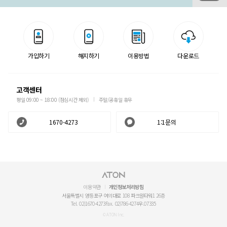
가입하기
해지하기
이용방법
다운로드
고객센터
평일 09:00 ~ 18:00 (점심시간 제외)
주말/공휴일 휴무
1670-4273
1:1문의
이용약관
개인정보처리방침
서울특별시 영등포구 여의대로 108 파크원타워1 26층
Tel. 02)1670-4273
Fax. 02)786-4274
우.07335
© ATON Inc.