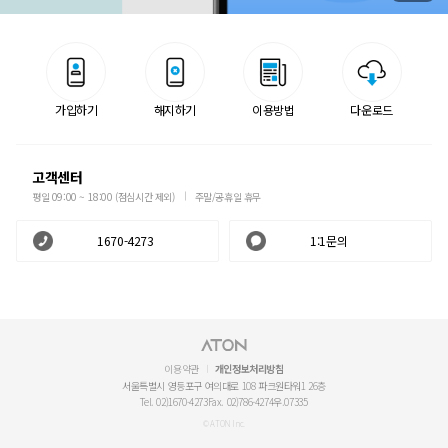
가입하기
해지하기
이용방법
다운로드
고객센터
평일 09:00 ~ 18:00 (점심시간 제외)
주말/공휴일 휴무
1670-4273
1:1문의
이용약관
개인정보처리방침
서울특별시 영등포구 여의대로 108 파크원타워1 26층
Tel. 02)1670-4273
Fax. 02)786-4274
우.07335
© ATON Inc.