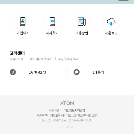
가입하기
해지하기
이용방법
다운로드
고객센터
평일 09:00 ~ 18:00 (점심시간 제외)
주말/공휴일 휴무
1670-4273
1:1문의
이용약관
개인정보처리방침
서울특별시 영등포구 여의대로 108 파크원타워1 26층
Tel. 02)1670-4273
Fax. 02)786-4274
우.07335
© ATON Inc.