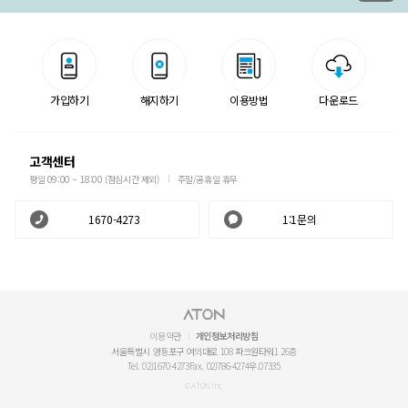
가입하기
해지하기
이용방법
다운로드
고객센터
평일 09:00 ~ 18:00 (점심시간 제외)
주말/공휴일 휴무
1670-4273
1:1문의
이용약관
개인정보처리방침
서울특별시 영등포구 여의대로 108 파크원타워1 26층
Tel. 02)1670-4273
Fax. 02)786-4274
우.07335
© ATON Inc.