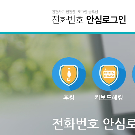
후킹
키보드해킹
전화번호 안심