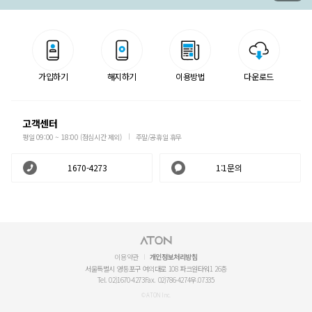
가입하기
해지하기
이용방법
다운로드
고객센터
평일 09:00 ~ 18:00 (점심시간 제외)
주말/공휴일 휴무
1670-4273
1:1문의
이용약관
개인정보처리방침
서울특별시 영등포구 여의대로 108 파크원타워1 26층
Tel. 02)1670-4273
Fax. 02)786-4274
우.07335
© ATON Inc.