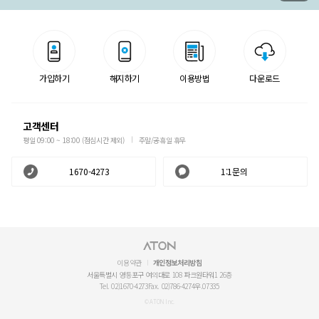
가입하기
해지하기
이용방법
다운로드
고객센터
평일 09:00 ~ 18:00 (점심시간 제외)
주말/공휴일 휴무
1670-4273
1:1문의
이용약관
개인정보처리방침
서울특별시 영등포구 여의대로 108 파크원타워1 26층
Tel. 02)1670-4273
Fax. 02)786-4274
우.07335
© ATON Inc.