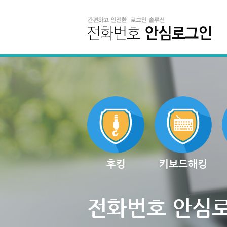
후킹
키보드해킹
전화번호 안심