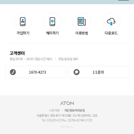
가입하기
해지하기
이용방법
다운로드
고객센터
평일 09:00 ~ 18:00 (점심시간 제외)
주말/공휴일 휴무
1670-4273
1:1문의
이용약관
개인정보처리방침
서울특별시 영등포구 여의대로 108 파크원타워1 26층
Tel. 02)1670-4273
Fax. 02)786-4274
우.07335
© ATON Inc.