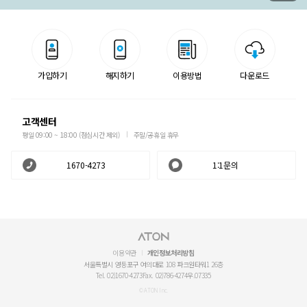
가입하기
해지하기
이용방법
다운로드
고객센터
평일 09:00 ~ 18:00 (점심시간 제외)
주말/공휴일 휴무
1670-4273
1:1문의
이용약관
개인정보처리방침
서울특별시 영등포구 여의대로 108 파크원타워1 26층
Tel. 02)1670-4273
Fax. 02)786-4274
우.07335
© ATON Inc.