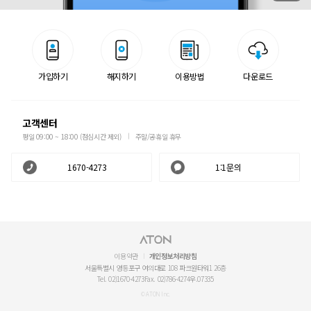
가입하기
해지하기
이용방법
다운로드
고객센터
평일 09:00 ~ 18:00 (점심시간 제외)
주말/공휴일 휴무
1670-4273
1:1문의
이용약관
개인정보처리방침
서울특별시 영등포구 여의대로 108 파크원타워1 26층
Tel. 02)1670-4273
Fax. 02)786-4274
우.07335
© ATON Inc.