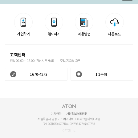
가입하기
해지하기
이용방법
다운로드
고객센터
평일 09:00 ~ 18:00 (점심시간 제외)
주말/공휴일 휴무
1670-4273
1:1문의
이용약관
개인정보처리방침
서울특별시 영등포구 여의대로 108 파크원타워1 26층
Tel. 02)1670-4273
Fax. 02)786-4274
우.07335
© ATON Inc.