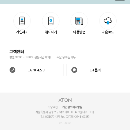
가입하기
해지하기
이용방법
다운로드
고객센터
평일 09:00 ~ 18:00 (점심시간 제외)
주말/공휴일 휴무
1670-4273
1:1문의
이용약관
개인정보처리방침
서울특별시 영등포구 여의대로 108 파크원타워1 26층
Tel. 02)1670-4273
Fax. 02)786-4274
우.07335
© ATON Inc.